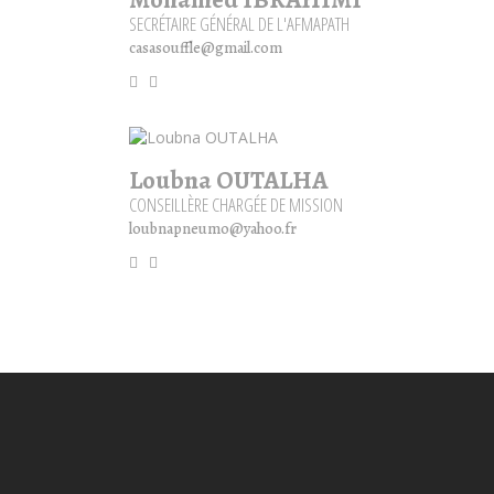
SECRÉTAIRE GÉNÉRAL DE L'AFMAPATH
casasouffle@gmail.com
Loubna OUTALHA
CONSEILLÈRE CHARGÉE DE MISSION
loubnapneumo@yahoo.fr