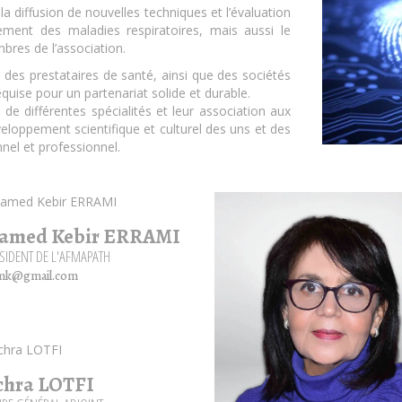
iffusion de nouvelles techniques et l’évaluation
ement des maladies respiratoires, mais aussi le
bres de l’association.
 des prestataires de santé, ainsi que des sociétés
quise pour un partenariat solide et durable.
s de différentes spécialités et leur association aux
eloppement scientifique et culturel des uns et des
nel et professionnel.
amed Kebir ERRAMI
ÉSIDENT DE L'AFMAPATH
mk@gmail.com
chra LOTFI