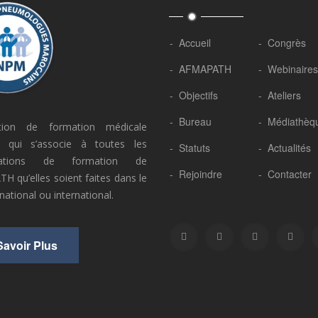
- Accueil
- Congrès
- AFMAPATH
- Webinaires
- Objectifs
- Ateliers
- Bureau
- Médiathèq
ation de formation médicale
, qui s’associe à toutes les
- Statuts
- Actualités
stations de formation de
- Rejoindre
- Contacter
H qu’elles soient faites dans le
 national ou international.
Savoir Plus