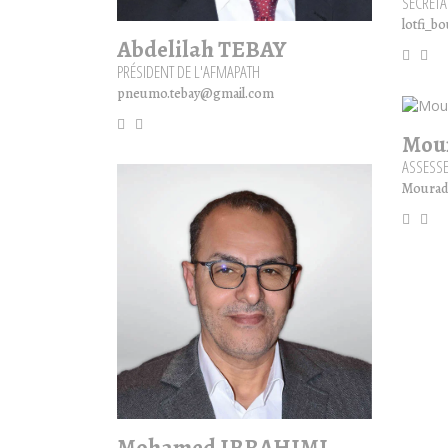
SECRÉTA
lotfi_b
Abdelilah TEBAY
PRÉSIDENT DE L'AFMAPATH
pneumo.tebay@gmail.com
Mou
ASSESS
Mourad
Mohamed IBRAHIMI