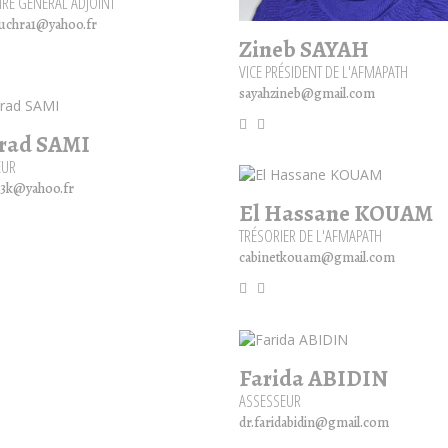
IRE GÉNÉRAL ADJOINT
ouchra1@yahoo.fr
Zineb SAYAH
VICE PRÉSIDENT DE L'AFMAPATH
sayahzineb@gmail.com
rad SAMI
EUR
3k@yahoo.fr
El Hassane KOUAM
TRÉSORIER DE L'AFMAPATH
cabinetkouam@gmail.com
Farida ABIDIN
ASSESSEUR
dr.faridabidin@gmail.com