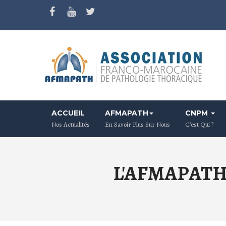
ACCUEIL
AFMAPATH
CNPM
Nos Actualités
En Savoir Plus Sur Nous
C'est Qui ?
L'AFMAPATH v