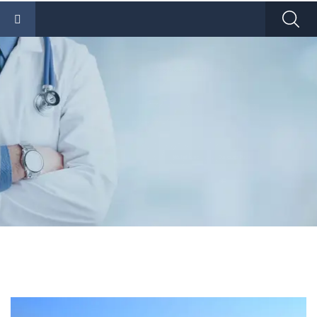
Navigation Conviviale & Interactive
UN CONTENU R
Nous sommes ouverts à toutes vos propositions
ET EVOLUTIF
Soyez les bienvenus
Médiathèque
Contactez Nous