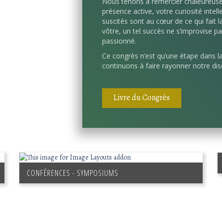
Nous tenons à remercier chaleureus
présence active, votre curiosité intel
suscités sont au cœur de ce qui fait l
vôtre, un tel succès ne s’improvise pas. 
passionné.
Ce congrès n’est qu’une étape dans 
continuons à faire rayonner notre disc
Livre du Congrès
CONFÉRENCES - SYMPOSIUMS