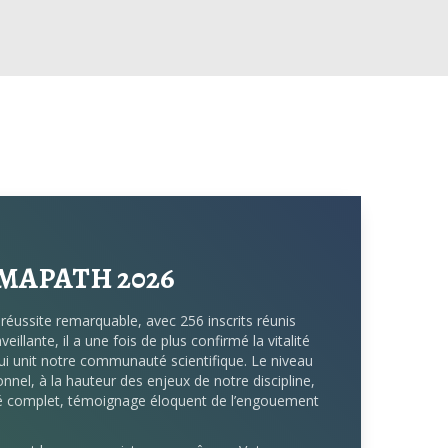
MAPATH 2026
réussite remarquable, avec 256 inscrits réunis
illante, il a une fois de plus confirmé la vitalité
qui unit notre communauté scientifique. Le niveau
nnel, à la hauteur des enjeux de notre discipline,
ché complet, témoignage éloquent de l’engouement