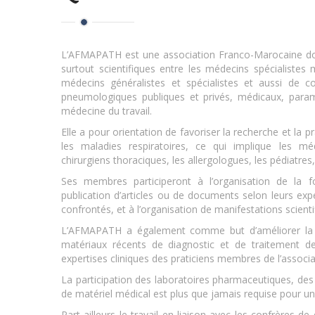
L’AFMAPATH est une association Franco-Marocaine dont
surtout scientifiques entre les médecins spécialistes 
médecins généralistes et spécialistes et aussi de co
pneumologiques publiques et privés, médicaux, paramé
médecine du travail.
Elle a pour orientation de favoriser la recherche et la p
les maladies respiratoires, ce qui implique les méde
chirurgiens thoraciques, les allergologues, les pédiatres,
Ses membres participeront à l’organisation de la f
publication d’articles ou de documents selon leurs expé
confrontés, et à l’organisation de manifestations scienti
L’AFMAPATH a également comme but d’améliorer la di
matériaux récents de diagnostic et de traitement de
expertises cliniques des praticiens membres de l’associa
La participation des laboratoires pharmaceutiques, des 
de matériel médical est plus que jamais requise pour un 
Part ailleurs le travail en liaison avec les confrères de