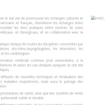
 le but est de promouvoir les échanges culturels et
marocains et français, d’améliorer les échanges entre
nsolider les liens pratiques entre services de soins
dicaux, et chirurgicaux, et en collaboration avec la
ratique clinique de toutes les disciplines concernées par
cins oto-rhino-laryngologistes, les internistes, les
 et les cardiologues.
ormation médicale continue post universitaire, à la
riences et selon les cas cliniques auxquels ils ont été
fiques.
ffusion de nouvelles techniques et l’évaluation des
s maladies respiratoires, mais aussi le partage des
tion.
prestataires de santé, ainsi que des sociétés de vente
partenariat solide et durable.
 différentes spécialités et leur association aux sociétés