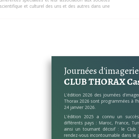
cientifique et culturel des uns et des autres dans une
Journées d'imagerie
CLUB THORAX Cas
L'édition 2026 des journées d'image
Thorax 2026 sont programmées à l’hô
24 janvier 2026.
L'édition 2025 a connu un succès
différents pays : Maroc, France, Tun
ainsi un tournant décisif : le Cl
rendez-vous incontournable dans le 