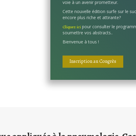
voie à un avenir prometteur.
Cette nouvelle édition surfe sur le s
encore plus riche et attirante?
pour consulter le programm
Cliquez ici
soumettre vos abstracts..
Bienvenue à tous !
Inscription au Congrès