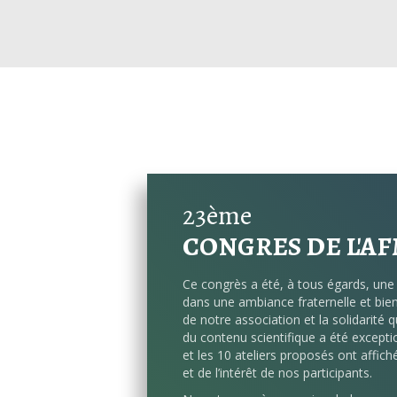
23ème
CONGRES DE L'AF
Ce congrès a été, à tous égards, une 
dans une ambiance fraternelle et bienve
de notre association et la solidarité 
du contenu scientifique a été exceptio
et les 10 ateliers proposés ont affi
et de l’intérêt de nos participants.