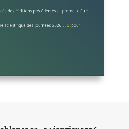
uccès des é"ditions précédentes et promet d'être
e scientifique des journées 2026
pour
et ici