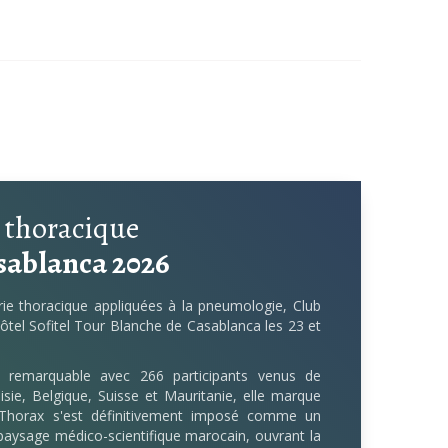
 thoracique
ablanca 2026
rie thoracique appliquées à la pneumologie, Club
tel Sofitel Tour Blanche de Casablanca les 23 et
 remarquable avec 266 participants venus de
isie, Belgique, Suisse et Mauritanie, elle marque
ub Thorax s'est définitivement imposé comme un
paysage médico-scientifique marocain, ouvrant la